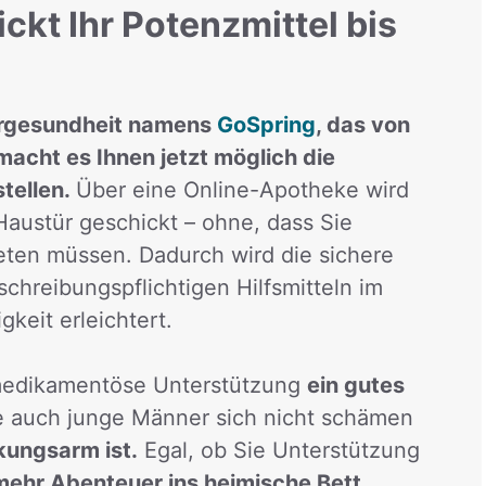
kt Ihr Potenzmittel bis
nergesundheit namens
GoSpring
, das von
acht es Ihnen jetzt möglich die
tellen.
Über eine Online-Apotheke wird
 Haustür geschickt – ohne, dass Sie
ten müssen. Dadurch wird die sichere
hreibungspflichtigen Hilfsmitteln im
gkeit erleichtert.
 medikamentöse Unterstützung
ein gutes
 auch junge Männer sich nicht schämen
ungsarm ist.
Egal, ob Sie Unterstützung
mehr Abenteuer ins heimische Bett